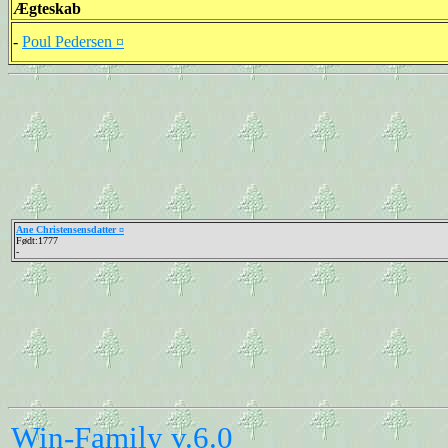
Ægteskab
-
Poul Pedersen ¤
Ane Christensensdatter ¤
Født:1777
-
Win-Family v.6.0