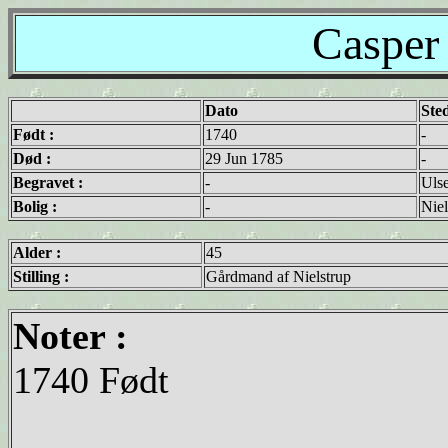
Casper
Dato
Ste
Født :
1740
-
Død :
29 Jun 1785
-
Begravet :
-
Ulse
Bolig :
-
Niel
Alder :
45
Stilling :
Gårdmand af Nielstrup
Noter :
1740 Født