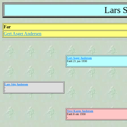
Lars 
Far
Gert Asger Andersen
Gert Asger Andersen
Født:21 jun 1930
-
Lars Stig Andersen
-
-
Tove Karen Andersen
Født:8 okt 1930
-