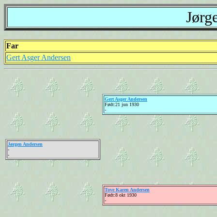
Jørg
Far
Gert Asger Andersen
Gert Asger Andersen
Født:21 jun 1930
-
Jørgen Andersen
-
-
Tove Karen Andersen
Født:8 okt 1930
-