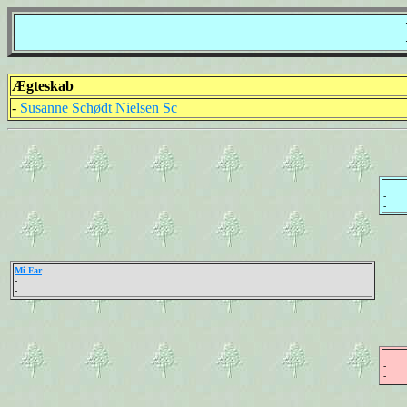
Ægteskab
-
Susanne Schødt Nielsen Sc
-
-
Mi Far
-
-
-
-