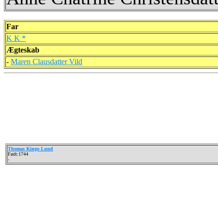
Far
K K *
Ægteskab
-
Maren Clausdatter Vild
Thomas Kingo Lund
Født:1744
-