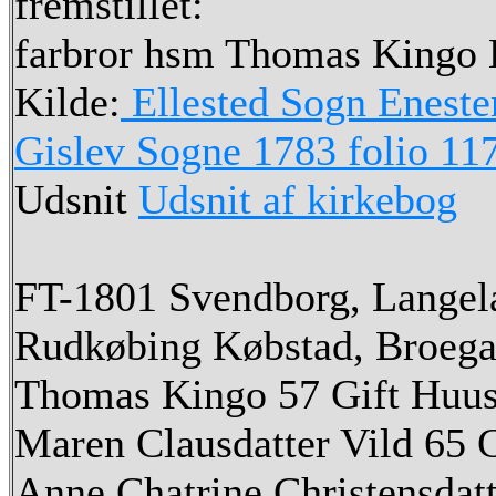
fremstillet:
farbror hsm Thomas Kingo 
Kilde:
Ellested Sogn Enestem
Gislev Sogne 1783 folio 117
Udsnit
Udsnit af kirkebog
FT-1801 Svendborg, Langel
Rudkøbing Købstad, Broega
Thomas Kingo 57 Gift Huu
Maren Clausdatter Vild 65 
Anne Chatrine Christensdatt