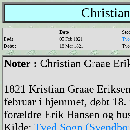
Christia
Dato
Ste
Født :
05 Feb 1821
Tve
Døbt :
18 Mar 1821
Tve
Noter :
Christian Graae Eri
1821 Kristian Graae Eriksen
februar i hjemmet, døbt 18.
forældre Erik Hansen og hus
Kilde:
Tved Sogn (Svendbor