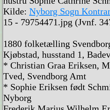
hustru Sophie Cathrine Sch
Kilde:
Nyborg Sogn Kontram
15 - 79754471.jpg (Jvnf. 34
1880 folketælling Svendbo
Kjøbstad, husstand 1, Badeve
* Christian Graa Eriksen, M,
Tved, Svendborg Amt
* Sophie Eriksen født Schmi
Nyborg
Frederik Marius Wilhelm Eri