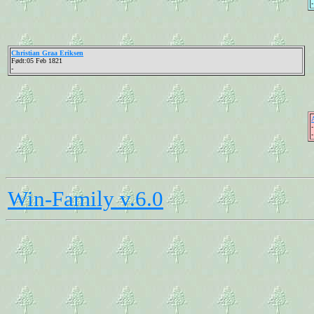
-
Christian Graa Eriksen
Født:05 Feb 1821
-
-
-
Win-Family v.6.0