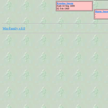
Krestine Jensen
Født:10 Maj 1899
02 Feb 1969
Maren Jens
-
-
Win-Family v.6.0