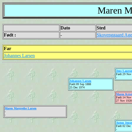
Maren Ma
Dato
Sted
Født :
-
Skovenggaard Age
Far
Johannes Larsen
Jens Laurse
Født:29 Nov
-
Johannes Larsen
Født:09 Sep 1888
25 Dec 1974
Maren Krist
Født:14 Nov
27 Nov 1928
Maren Margrethe Larsen
-
-
Anton Jens
Født:02 Dec
-