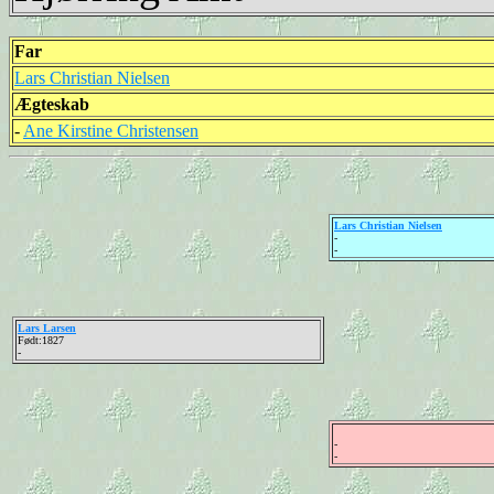
Far
Lars Christian Nielsen
Ægteskab
-
Ane Kirstine Christensen
Lars Christian Nielsen
-
-
Lars Larsen
Født:1827
-
-
-