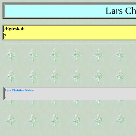
Lars Ch
Ægteskab
?
Lars Christian Nielsen
-
-