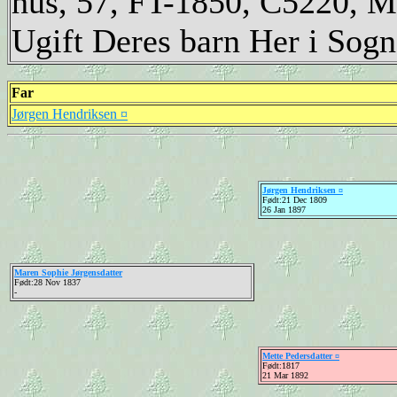
hus, 57, FT-1850, C5220, M
Ugift Deres barn Her i Sogn
Far
Jørgen Hendriksen ¤
Jørgen Hendriksen ¤
Født:21 Dec 1809
26 Jan 1897
Maren Sophie Jørgensdatter
Født:28 Nov 1837
-
Mette Pedersdatter ¤
Født:1817
21 Mar 1892