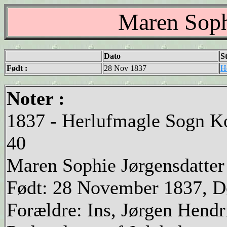
Maren Soph
Dato
S
Født :
28 Nov 1837
H
Noter :
1837 - Herlufmagle Sogn Ko
40
Maren Sophie Jørgensdatter
Født: 28 November 1837, D
Forældre: Ins, Jørgen Hend